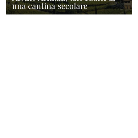
una cantina secolare
GASTRONOMIA
La redazione
23 Luglio 2026
I prodotti di Formaggi Picciau,
caseificio nei dintorni di
Cagliari in Sardegna