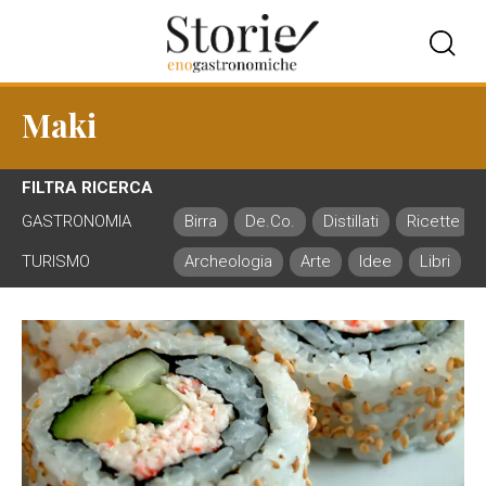
Maki
FILTRA RICERCA
GASTRONOMIA
Birra
De.Co.
Distillati
Ricette
TURISMO
Archeologia
Arte
Idee
Libri