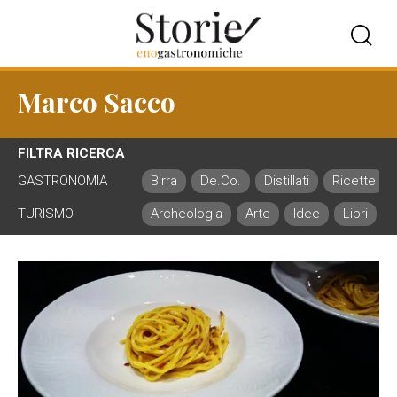
Marco Sacco
FILTRA RICERCA
GASTRONOMIA
Birra
De.Co.
Distillati
Ricette
TURISMO
Archeologia
Arte
Idee
Libri