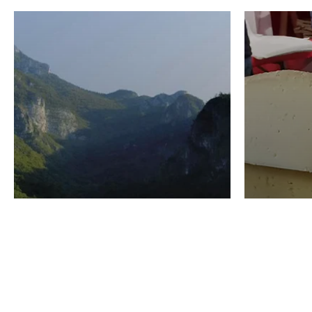
VINO
GASTRO
Domenico Liggeri
24 Luglio
2026
La redaz
I vini del Monte
I prod