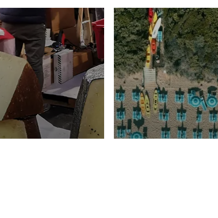
TURISMO
Domenico Liggeri
20 
2026
NOMIA
La spiaggia d
ione
23 Luglio 2026
otti di
Garden Tosca