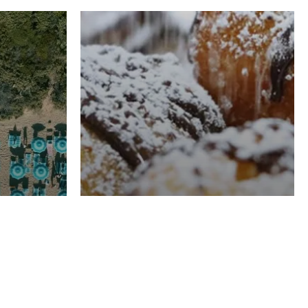
RISTORAZIONE
Luglio
Domenico Liggeri
21 Luglio
2026
el
Pasticceria La
na
Fenice a Porto San