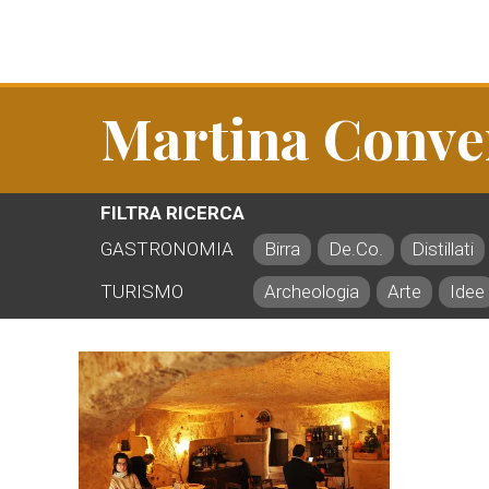
Martina Conve
FILTRA RICERCA
GASTRONOMIA
Birra
De.Co.
Distillati
TURISMO
Archeologia
Arte
Idee