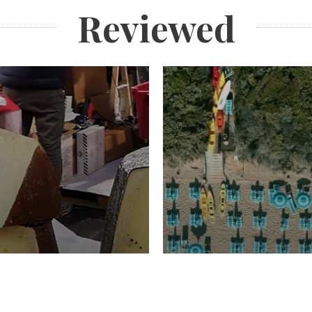
Reviewed
TURISMO
Domenico Liggeri
20 