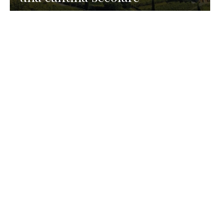
GASTRONOMIA
La redazione
23 Luglio 2026
I prodotti di Formaggi Picciau,
caseificio nei dintorni di
Cagliari in Sardegna