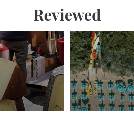
Reviewed
TURISMO
Domenico Liggeri
20 