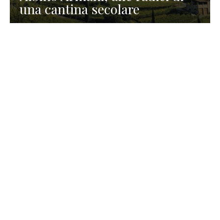
una cantina secolare
GASTRONOMIA
La redazione
23 Luglio 2026
I prodotti di Formaggi Picciau,
caseificio nei dintorni di
Cagliari in Sardegna