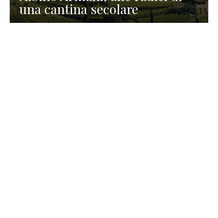
una cantina secolare
GASTRONOMIA
La redazione
23 Luglio 2026
I prodotti di Formaggi Picciau,
caseificio nei dintorni di
Cagliari in Sardegna