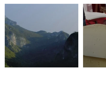
VINO
GASTRO
Domenico Liggeri
24 Luglio
2026
La redaz
I vini del Monte
I prod