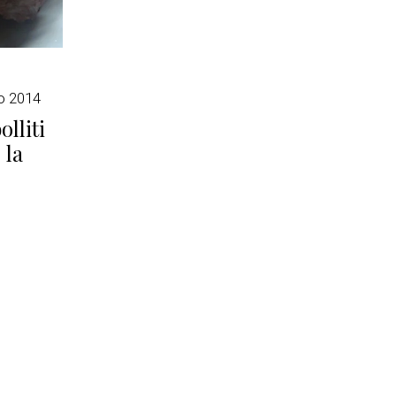
o 2014
olliti
 la