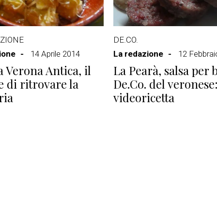
ZIONE
DE.CO.
ione
14 Aprile 2014
La redazione
12 Febbrai
a Verona Antica, il
La Pearà, salsa per b
 di ritrovare la
De.Co. del veronese:
ia
videoricetta