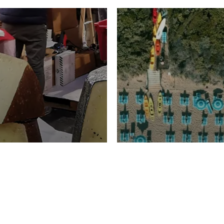
TURISMO
Domenico Liggeri
20 
2026
NOMIA
La spiaggia d
ione
23 Luglio 2026
otti di
Garden Tosca