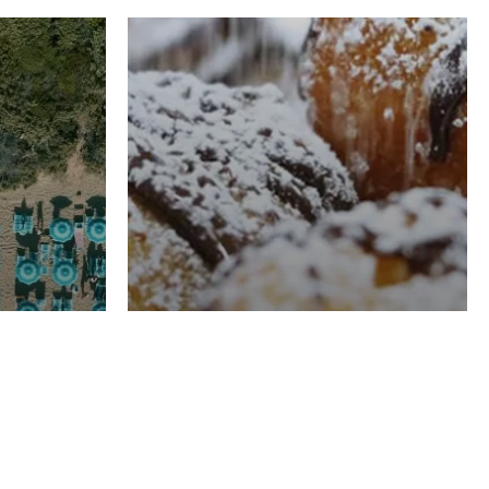
RISTORAZIONE
Luglio
Domenico Liggeri
21 Luglio
2026
el
Pasticceria La
na
Fenice a Porto San