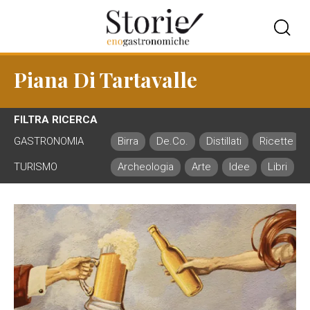
Piana Di Tartavalle
FILTRA RICERCA
GASTRONOMIA
Birra
De.Co.
Distillati
Ricette
TURISMO
Archeologia
Arte
Idee
Libri