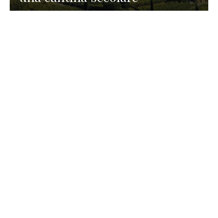
GASTRONOMIA
La redazione
23 Luglio 2026
I prodotti di Formaggi Picciau,
caseificio nei dintorni di
Cagliari in Sardegna