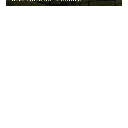
GASTRONOMIA
La redazione
23 Luglio 2026
I prodotti di Formaggi Picciau,
caseificio nei dintorni di
Cagliari in Sardegna