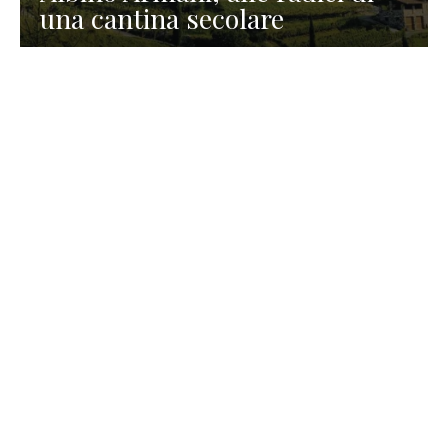
una cantina secolare
GASTRONOMIA
La redazione
23 Luglio 2026
I prodotti di Formaggi Picciau,
caseificio nei dintorni di
Cagliari in Sardegna