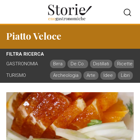
Piatto Veloce
FILTRA RICERCA
GASTRONOMIA
Birra
De.Co.
Distillati
Ricette
TURISMO
Archeologia
Arte
Idee
Libri