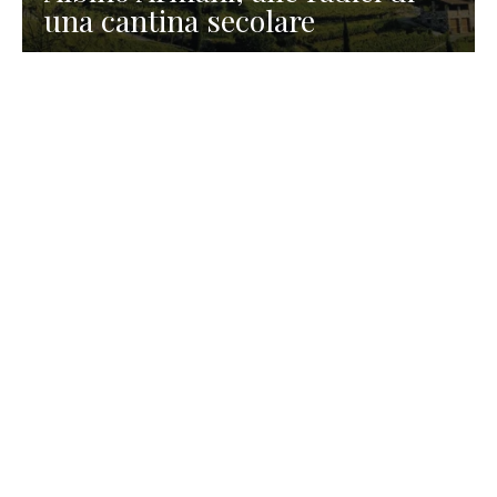
una cantina secolare
GASTRONOMIA
La redazione
23 Luglio 2026
I prodotti di Formaggi Picciau,
caseificio nei dintorni di
Cagliari in Sardegna