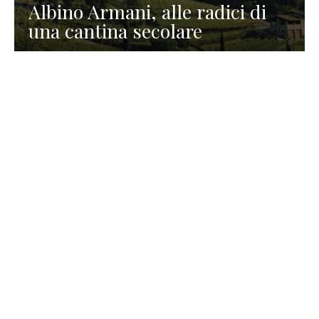
Albino Armani, alle radici di
una cantina secolare
GASTRONOMIA
La redazione
23 Luglio 2026
I prodotti di Formaggi Picciau,
caseificio nei dintorni di
Cagliari in Sardegna