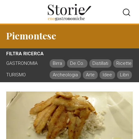
Piemontese
FILTRA RICERCA
GASTRONOMIA
Birra
De.Co.
Distillati
Ricette
TURISMO
Archeologia
Arte
Idee
Libri