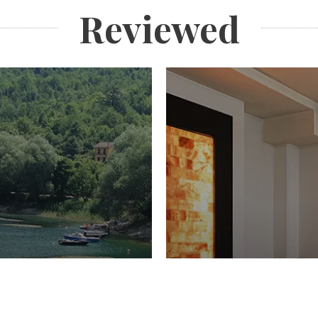
Reviewed
PIACERI
Domenico Liggeri
27 