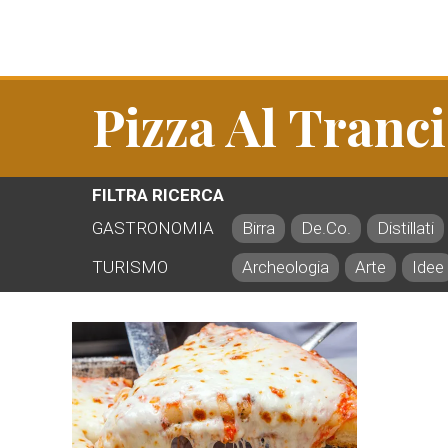
Pizza Al Tranc
FILTRA RICERCA
GASTRONOMIA
Birra
De.Co.
Distillati
TURISMO
Archeologia
Arte
Idee