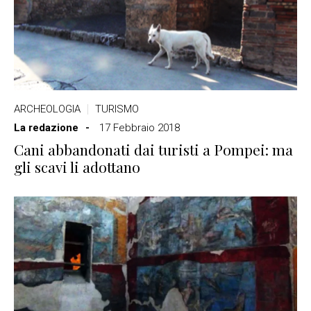
ARCHEOLOGIA
TURISMO
La redazione
17 Febbraio 2018
Cani abbandonati dai turisti a Pompei: ma
gli scavi li adottano