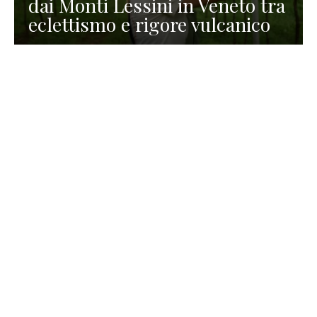
dai Monti Lessini in Veneto tra
eclettismo e rigore vulcanico
TURISMO
La redazione
30 Luglio 2026
La Spiaggetta di Scanno in
Abruzzo, immersa nella
natura di un lago meraviglioso