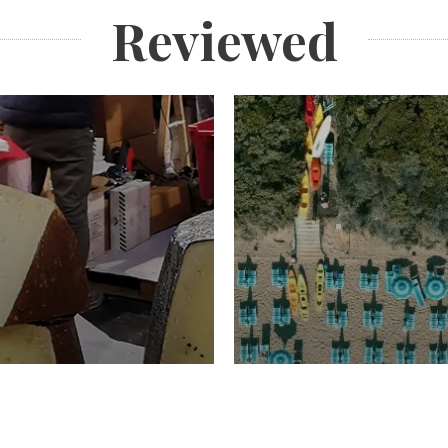
Reviewed
TURISMO
Domenico Liggeri
20 