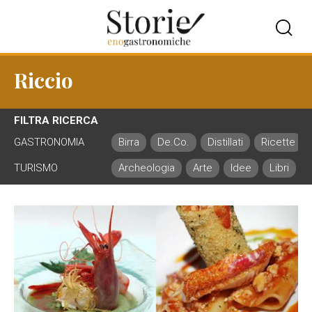
Riccio
FILTRA RICERCA
GASTRONOMIA
Birra
De.Co.
Distillati
Ricette
TURISMO
Archeologia
Arte
Idee
Libri