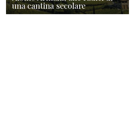
una cantina secolare
GASTRONOMIA
La redazione
23 Luglio 2026
I prodotti di Formaggi Picciau,
caseificio nei dintorni di
Cagliari in Sardegna