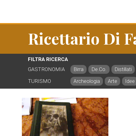
Ricettario Di 
FILTRA RICERCA
GASTRONOMIA
Birra
De.Co.
Distillati
TURISMO
Archeologia
Arte
Idee