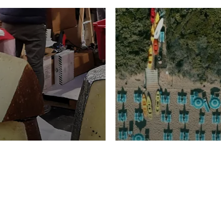
TURISMO
Domenico Liggeri
20 
2026
NOMIA
La spiaggia d
ione
23 Luglio 2026
otti di
Garden Tosca