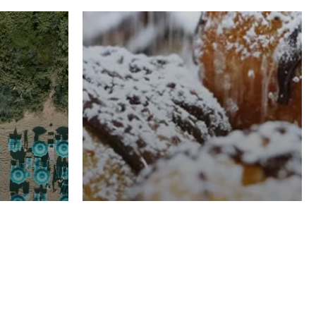
RISTORAZIONE
Luglio
Domenico Liggeri
21 Luglio
2026
el
Pasticceria La
na
Fenice a Porto San