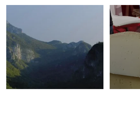
VINO
GASTRO
Domenico Liggeri
24 Luglio
2026
La redaz
I vini del Monte
I prod