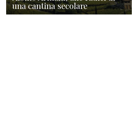
una cantina secolare
GASTRONOMIA
La redazione
23 Luglio 2026
I prodotti di Formaggi Picciau,
caseificio nei dintorni di
Cagliari in Sardegna