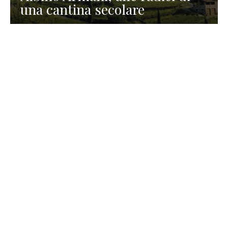
una cantina secolare
GASTRONOMIA
La redazione
23 Luglio 2026
I prodotti di Formaggi Picciau,
caseificio nei dintorni di
Cagliari in Sardegna