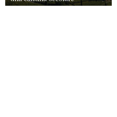
GASTRONOMIA
La redazione
23 Luglio 2026
I prodotti di Formaggi Picciau,
caseificio nei dintorni di
Cagliari in Sardegna