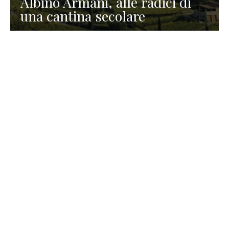
Albino Armani, alle radici di
una cantina secolare
GASTRONOMIA
La redazione
23 Luglio 2026
I prodotti di Formaggi Picciau,
caseificio nei dintorni di
Cagliari in Sardegna