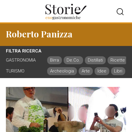
Roberto Panizza
FILTRA RICERCA
GASTRONOMIA
Birra
De.Co.
Distillati
Ricette
TURISMO
Archeologia
Arte
Idee
Libri