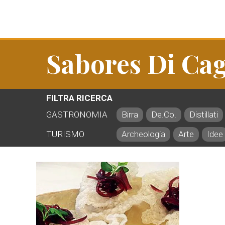
Sabores Di Cag
FILTRA RICERCA
GASTRONOMIA
Birra
De.Co.
Distillati
TURISMO
Archeologia
Arte
Idee