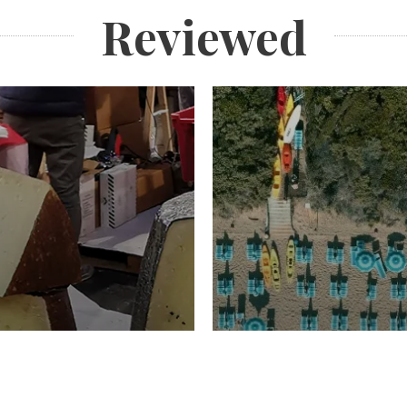
Reviewed
TURISMO
Domenico Liggeri
20 