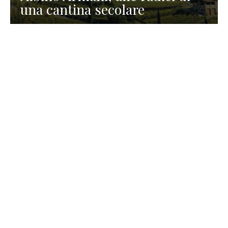
una cantina secolare
GASTRONOMIA
La redazione
23 Luglio 2026
I prodotti di Formaggi Picciau,
caseificio nei dintorni di
Cagliari in Sardegna