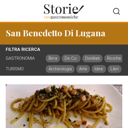
San Benedetto Di Lugana
FILTRA RICERCA
GASTRONOMIA
Birra
De.Co.
Distillati
Ricette
TURISMO
Archeologia
Arte
Idee
Libri