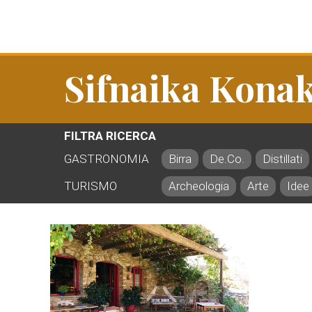
Sifnaika Konak
FILTRA RICERCA
GASTRONOMIA
Birra
De.Co.
Distillati
TURISMO
Archeologia
Arte
Idee