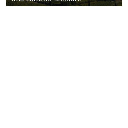
GASTRONOMIA
La redazione
23 Luglio 2026
I prodotti di Formaggi Picciau,
caseificio nei dintorni di
Cagliari in Sardegna