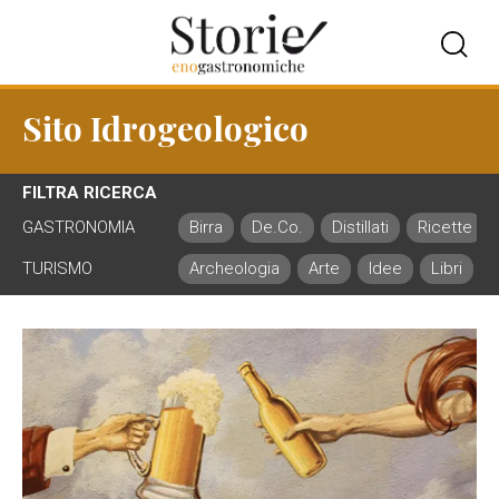
Sito Idrogeologico
FILTRA RICERCA
GASTRONOMIA
Birra
De.Co.
Distillati
Ricette
TURISMO
Archeologia
Arte
Idee
Libri