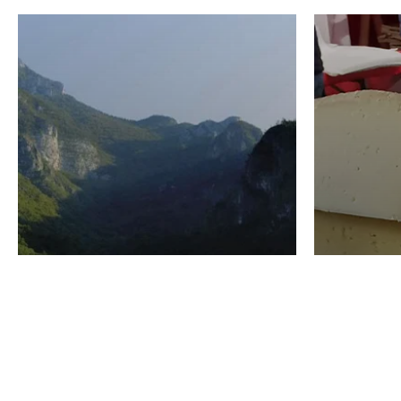
VINO
GASTRO
Domenico Liggeri
24 Luglio
2026
La redaz
I vini del Monte
I prod