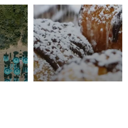
RISTORAZIONE
Luglio
Domenico Liggeri
21 Luglio
2026
el
Pasticceria La
na
Fenice a Porto San