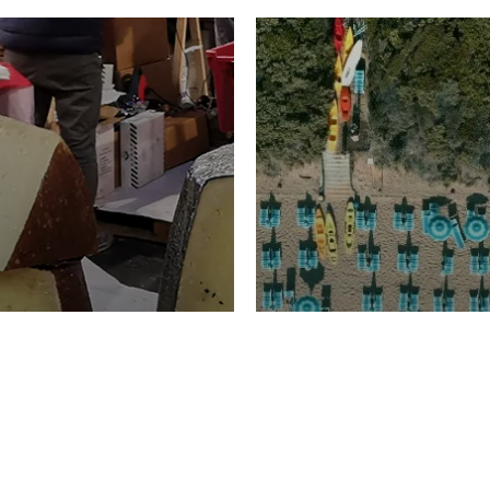
TURISMO
Domenico Liggeri
20 
2026
NOMIA
La spiaggia d
ione
23 Luglio 2026
otti di
Garden Tosca