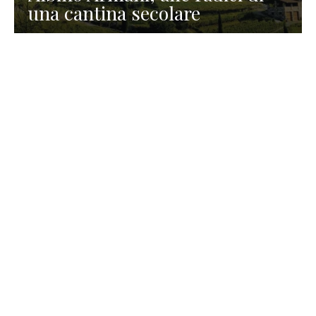
una cantina secolare
GASTRONOMIA
La redazione
23 Luglio 2026
I prodotti di Formaggi Picciau,
caseificio nei dintorni di
Cagliari in Sardegna