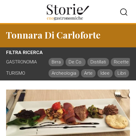
Tonnara Di Carloforte
FILTRA RICERCA
GASTRONOMIA
Birra
De.Co.
Distillati
Ricette
TURISMO
Archeologia
Arte
Idee
Libri