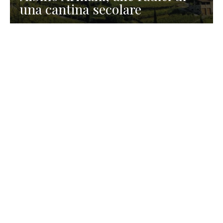
una cantina secolare
GASTRONOMIA
La redazione
23 Luglio 2026
I prodotti di Formaggi Picciau,
caseificio nei dintorni di
Cagliari in Sardegna