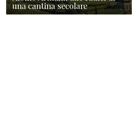
una cantina secolare
GASTRONOMIA
La redazione
23 Luglio 2026
I prodotti di Formaggi Picciau,
caseificio nei dintorni di
Cagliari in Sardegna