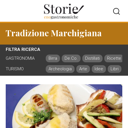
Tradizione Marchigiana
FILTRA RICERCA
GASTRONOMIA
Birra
De.Co.
Distillati
Ricette
TURISMO
Archeologia
Arte
Idee
Libri