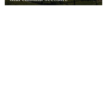
GASTRONOMIA
La redazione
23 Luglio 2026
I prodotti di Formaggi Picciau,
caseificio nei dintorni di
Cagliari in Sardegna