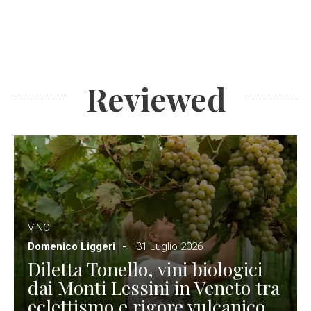
Reviewed
VINO
Domenico Liggeri
31 Luglio 2026
Diletta Tonello, vini biologici
dai Monti Lessini in Veneto tra
eclettismo e rigore vulcanico