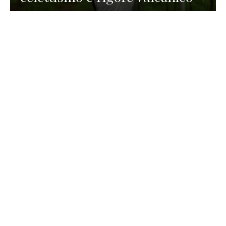
TURISMO
La redazione
30 Luglio 2026
La Spiaggetta di Scanno in
Abruzzo, immersa nella
natura di un lago meraviglioso