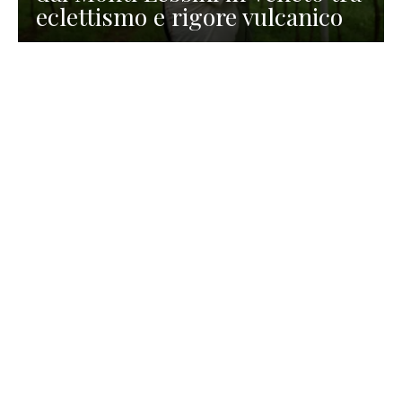
eclettismo e rigore vulcanico
TURISMO
La redazione
30 Luglio 2026
La Spiaggetta di Scanno in
Abruzzo, immersa nella
natura di un lago meraviglioso