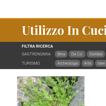
Utilizzo In Cuc
FILTRA RICERCA
GASTRONOMIA
Birra
De.Co.
Distillati
TURISMO
Archeologia
Arte
Idee