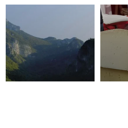
VINO
GASTRO
Domenico Liggeri
24 Luglio
2026
La redaz
I vini del Monte
I prod