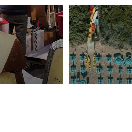
TURISMO
Domenico Liggeri
20 
2026
NOMIA
La spiaggia d
ione
23 Luglio 2026
otti di
Garden Tosca