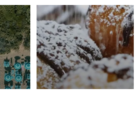
RISTORAZIONE
Luglio
Domenico Liggeri
21 Luglio
2026
el
Pasticceria La
na
Fenice a Porto San