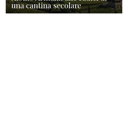
una cantina secolare
GASTRONOMIA
La redazione
23 Luglio 2026
I prodotti di Formaggi Picciau,
caseificio nei dintorni di
Cagliari in Sardegna