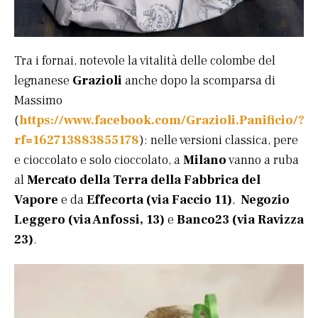
Tra i fornai, notevole la vitalità delle colombe del
legnanese
Grazioli
anche dopo la scomparsa di
Massimo
(
https://www.facebook.com/Grazioli.Panificio/?
rf=162713883855178
): nelle versioni classica, pere
e cioccolato e solo cioccolato, a
Milano
vanno a ruba
al
Mercato della Terra della Fabbrica del
Vapore
e da
Effecorta (via Faccio 11)
,
Negozio
Leggero (via Anfossi, 13)
e
Banco23 (via Ravizza
23)
.