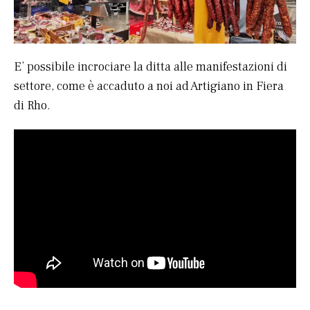
E’ possibile incrociare la ditta alle manifestazioni di
settore, come è accaduto a noi ad Artigiano in Fiera
di Rho.