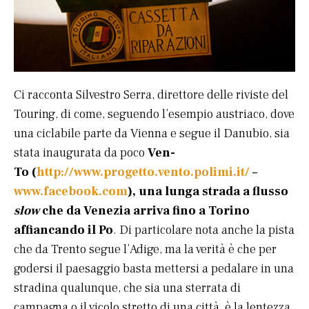
Ci racconta Silvestro Serra, direttore delle riviste del
Touring, di come, seguendo l’esempio austriaco, dove
una ciclabile parte da Vienna e segue il Danubio, sia
stata inaugurata da poco
Ven-
To (
http://www.progetto.vento.polimi.it/
–
www.facebook.com
), una lunga strada a flusso
slow
che da Venezia arriva fino a Torino
affiancando il Po
. Di particolare nota anche la pista
che da Trento segue l’Adige, ma la verità è che per
godersi il paesaggio basta mettersi a pedalare in una
stradina qualunque, che sia una sterrata di
campagna o il vicolo stretto di una città, è la lentezza