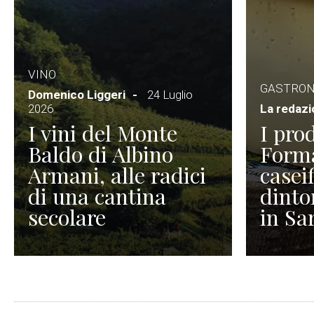
VINO
GASTRO
Domenico Liggeri
24 Luglio
2026
La redaz
I vini del Monte
I prod
Baldo di Albino
Forma
Armani, alle radici
caseif
di una cantina
dinto
secolare
in Sa