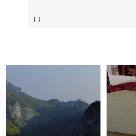
[...]