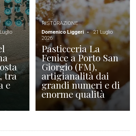
RISTORAZIONE
Luglio
Domenico Liggeri
21 Luglio
2026
el
Pasticceria La
na
Fenice a Porto San
Costa
Giorgio (FM),
, tra
artigianalità dai
a e
grandi numeri e di
enorme qualità