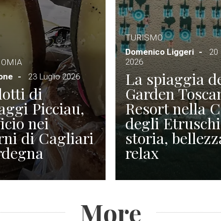
TURISMO
Domenico Liggeri
20 
2026
NOMIA
La spiaggia d
ione
23 Luglio 2026
otti di
Garden Tosca
ggi Picciau,
Resort nella 
icio nei
degli Etruschi
rni di Cagliari
storia, bellezz
rdegna
relax
More