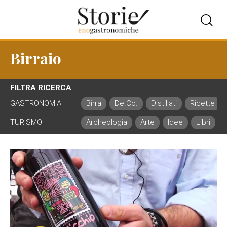
Birraio
FILTRA RICERCA
GASTRONOMIA
Birra
De.Co.
Distillati
Ricette
TURISMO
Archeologia
Arte
Idee
Libri