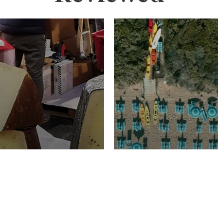
TURISMO
Domenico Liggeri
20 
2026
NOMIA
La spiaggia d
ione
23 Luglio 2026