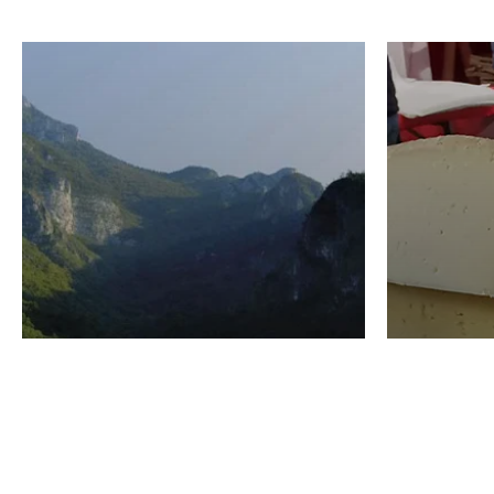
VINO
GASTRO
Domenico Liggeri
24 Luglio
2026
La redaz