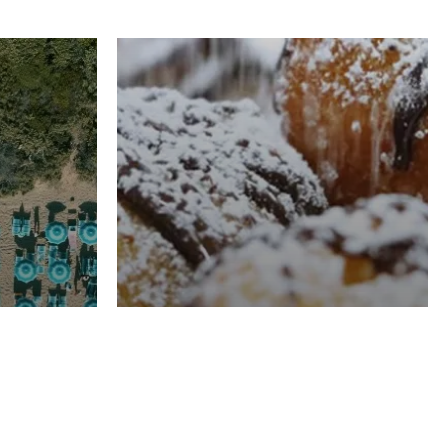
RISTORAZIONE
Luglio
Domenico Liggeri
21 Luglio
2026
el
Pasticceria La