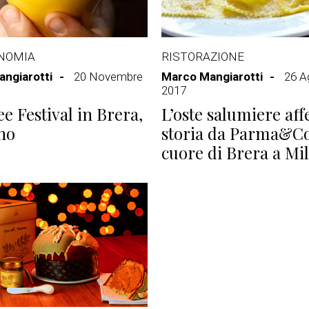
NOMIA
RISTORAZIONE
ngiarotti
20 Novembre
Marco Mangiarotti
26 A
2017
ee Festival in Brera,
L’oste salumiere affe
no
storia da Parma&Co
cuore di Brera a Mi