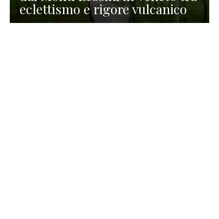
eclettismo e rigore vulcanico
TURISMO
La redazione
30 Luglio 2026
La Spiaggetta di Scanno in
Abruzzo, immersa nella
natura di un lago meraviglioso