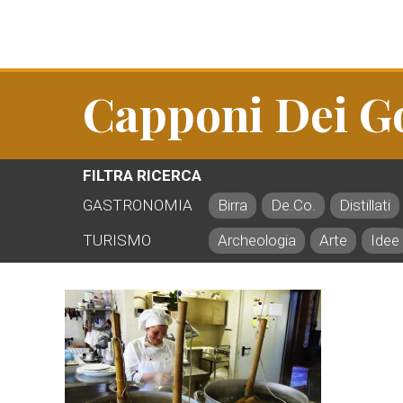
Capponi Dei G
FILTRA RICERCA
GASTRONOMIA
Birra
De.Co.
Distillati
TURISMO
Archeologia
Arte
Idee