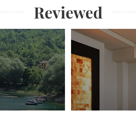
Reviewed
PIACERI
Domenico Liggeri
27 