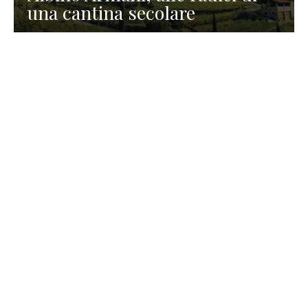
una cantina secolare
GASTRONOMIA
La redazione
23 Luglio 2026
I prodotti di Formaggi Picciau,
caseificio nei dintorni di
Cagliari in Sardegna