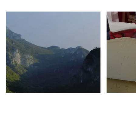
VINO
GASTRO
Domenico Liggeri
24 Luglio
2026
La redaz