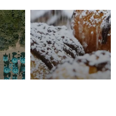
RISTORAZIONE
Luglio
Domenico Liggeri
21 Luglio
2026
el
Pasticceria La