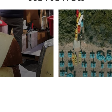
TURISMO
Domenico Liggeri
20 
2026
NOMIA
La spiaggia d
ione
23 Luglio 2026