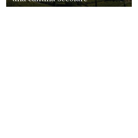
GASTRONOMIA
La redazione
23 Luglio 2026
I prodotti di Formaggi Picciau,
caseificio nei dintorni di
Cagliari in Sardegna