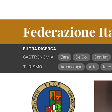
Federazione It
FILTRA RICERCA
GASTRONOMIA
Birra
De.Co.
Distillati
TURISMO
Archeologia
Arte
Idee