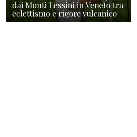
dai Monti Lessini in Veneto tra
eclettismo e rigore vulcanico
TURISMO
La redazione
30 Luglio 2026
La Spiaggetta di Scanno in
Abruzzo, immersa nella
natura di un lago meraviglioso