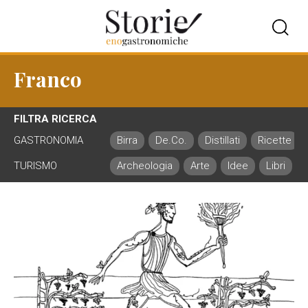
Franco
FILTRA RICERCA
GASTRONOMIA
Birra
De.Co.
Distillati
Ricette
TURISMO
Archeologia
Arte
Idee
Libri